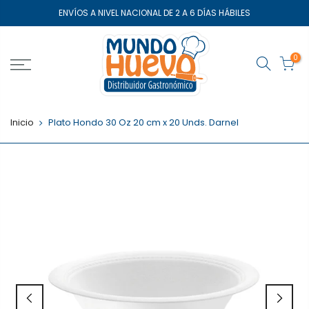
Saltar
ENVÍOS A NIVEL NACIONAL DE 2 A 6 DÍAS HÁBILES
el
contenido
0
Inicio
Plato Hondo 30 Oz 20 cm x 20 Unds. Darnel